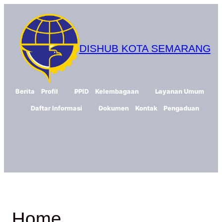
DISHUB KOTA SEMARANG
Berita
Profil
PPID
Kelembagaan
Layanan Umum
Daftar Informasi
Dokumen
Kontak
Pengaduan
Home