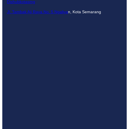
Dishubkotasmg
Jl. Tambak Aji Raya No. 5 Ngaliya
n, Kota Semarang