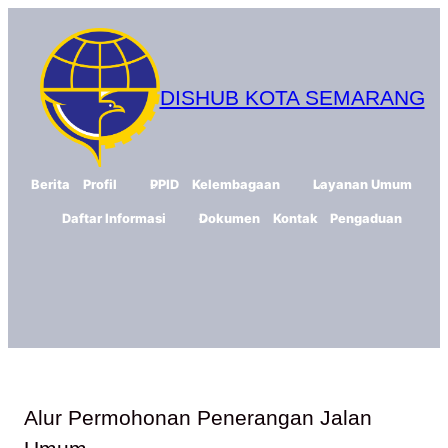
Skip
to
content
DISHUB KOTA SEMARANG
Berita
Profil
PPID
Kelembagaan
Layanan Umum
Daftar Informasi
Dokumen
Kontak
Pengaduan
Alur Permohonan Penerangan Jalan