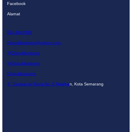
Facebook
Alamat
024-8662389
Dishubkotasmg@yahoo.com
@Dishubkotasmg
@Dishubkotasmg
Dishubkotasmg
Jl. Tambak Aji Raya No. 5 Ngaliya
n, Kota Semarang