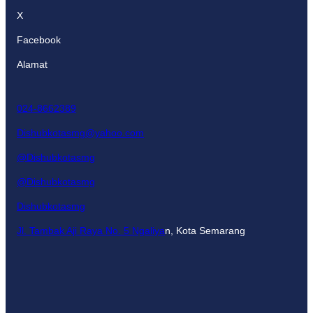
X
Facebook
Alamat
024-8662389
Dishubkotasmg@yahoo.com
@Dishubkotasmg
@Dishubkotasmg
Dishubkotasmg
Jl. Tambak Aji Raya No. 5 Ngaliya
n, Kota Semarang