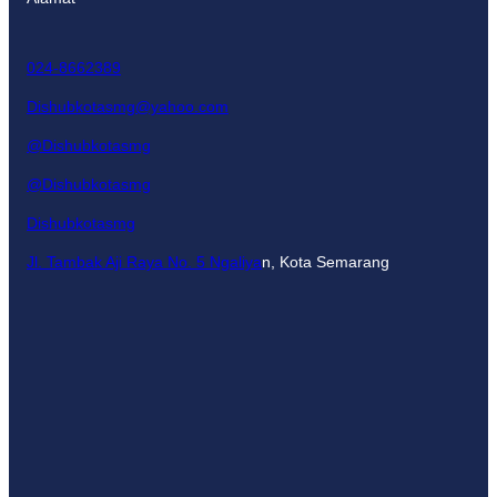
024-8662389
Dishubkotasmg@yahoo.com
@Dishubkotasmg
@Dishubkotasmg
Dishubkotasmg
Jl. Tambak Aji Raya No. 5 Ngaliya
n, Kota Semarang