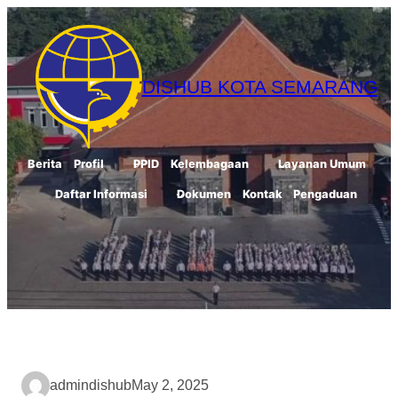
Skip
to
content
DISHUB KOTA SEMARANG
Berita
Profil
PPID
Kelembagaan
Layanan Umum
Daftar Informasi
Dokumen
Kontak
Pengaduan
admindishub
May 2, 2025