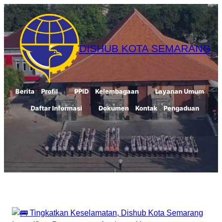
Skip
to
content
DISHUB KOTA SEMARANG
Berita
Profil
PPID
Kelembagaan
Layanan Umum
Daftar Informasi
Dokumen
Kontak
Pengaduan