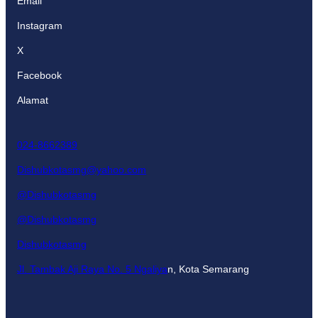
Email
Instagram
X
Facebook
Alamat
024-8662389
Dishubkotasmg@yahoo.com
@Dishubkotasmg
@Dishubkotasmg
Dishubkotasmg
Jl. Tambak Aji Raya No. 5 Ngaliya
n, Kota Semarang