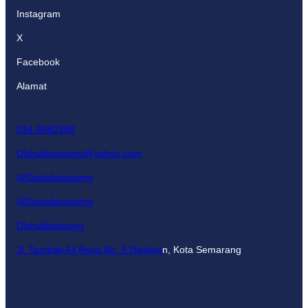
Instagram
X
Facebook
Alamat
024-8662389
Dishubkotasmg@yahoo.com
@Dishubkotasmg
@Dishubkotasmg
Dishubkotasmg
Jl. Tambak Aji Raya No. 5 Ngaliya
n, Kota Semarang